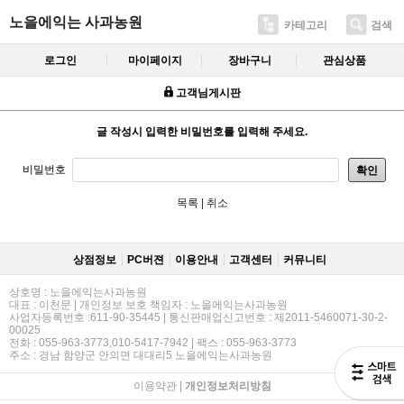
노을에익는 사과농원
카테고리
검색
로그인
마이페이지
장바구니
관심상품
고객님게시판
글 작성시 입력한 비밀번호를 입력해 주세요.
비밀번호
확인
목록
|
취소
상점정보
PC버젼
이용안내
고객센터
커뮤니티
상호명 : 노을에익는사과농원
대표 : 이천문 | 개인정보 보호 책임자 : 노을에익는사과농원
사업자등록번호 :611-90-35445 | 통신판매업신고번호 : 제2011-5460071-30-2-
00025
전화 : 055-963-3773,010-5417-7942 | 팩스 : 055-963-3773
주소 : 경남 함양군 안의면 대대리5 노을에익는사과농원
이용약관
|
개인정보처리방침