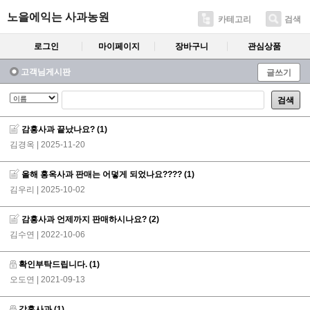
노을에익는 사과농원
카테고리
검색
로그인
마이페이지
장바구니
관심상품
고객님게시판
글쓰기
검색
감홍사과 끝났나요?
(1)
김경옥
| 2025-11-20
올해 홍옥사과 판매는 어덯게 되었나요????
(1)
김우리
| 2025-10-02
감홍사과 언제까지 판매하시나요?
(2)
김수연
| 2022-10-06
확인부탁드립니다.
(1)
오도연
| 2021-09-13
감홍사과
(1)