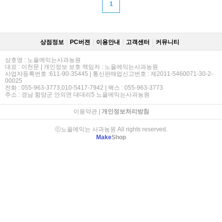
1
상점정보
PC버젼
이용안내
고객센터
커뮤니티
상호명 : 노을에익는사과농원
대표 : 이천문 | 개인정보 보호 책임자 : 노을에익는사과농원
사업자등록번호 :611-90-35445 | 통신판매업신고번호 : 제2011-5460071-30-2-
00025
전화 : 055-963-3773,010-5417-7942 | 팩스 : 055-963-3773
주소 : 경남 함양군 안의면 대대리5 노을에익는사과농원
이용약관
|
개인정보처리방침
ⓒ노을에익는 사과농원 All rights reserved.
Make
Shop