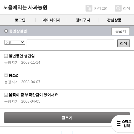
노을에익는 사과농원
카테고리
검색
로그인
마이페이지
장바구니
관심상품
동영상앨범
글쓰기
검색
일년동안 생긴일
농장지기
| 2009-11-14
봄쑈2
농장지기
| 2008-04-07
봄꽃이 좀 부족한감이 있어서요
농장지기
| 2008-04-05
글쓰기