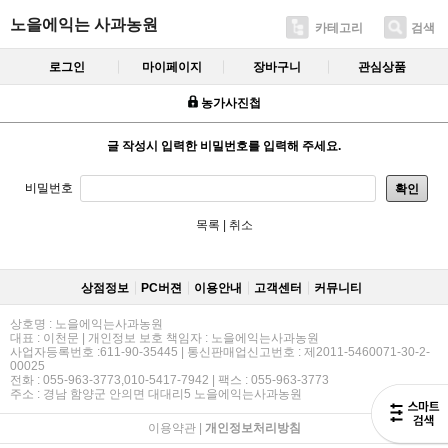
노을에익는 사과농원
카테고리
검색
로그인
마이페이지
장바구니
관심상품
농가사진첩
글 작성시 입력한 비밀번호를 입력해 주세요.
비밀번호
확인
목록
|
취소
상점정보
PC버젼
이용안내
고객센터
커뮤니티
상호명 : 노을에익는사과농원
대표 : 이천문 | 개인정보 보호 책임자 : 노을에익는사과농원
사업자등록번호 :611-90-35445 | 통신판매업신고번호 : 제2011-5460071-30-2-
00025
전화 : 055-963-3773,010-5417-7942 | 팩스 : 055-963-3773
주소 : 경남 함양군 안의면 대대리5 노을에익는사과농원
이용약관
|
개인정보처리방침