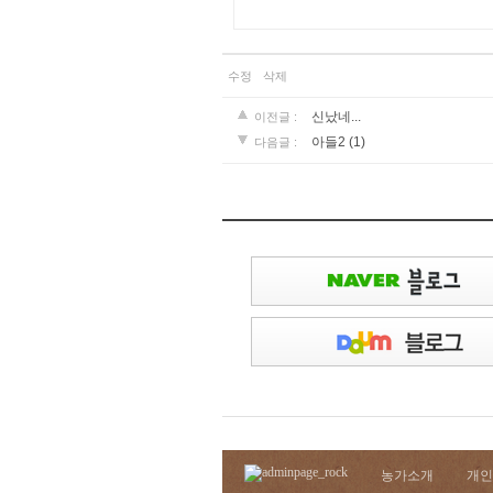
수정
삭제
신났네...
이전글 :
(1)
아들2
다음글 :
농가소개
개인