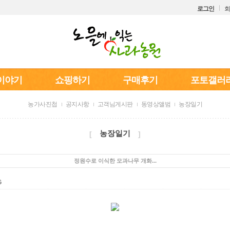
로그인
회
이야기
쇼핑하기
구매후기
포토갤러
농가사진첩
공지사항
고객님게시판
동영상앨범
농장일기
농장일기
[
]
정원수로 이식한 모과나무 개화...
G