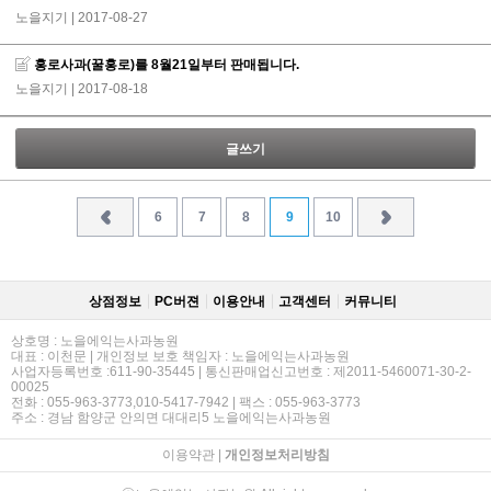
노을지기
| 2017-08-27
홍로사과(꿀홍로)를 8월21일부터 판매됩니다.
노을지기
| 2017-08-18
글쓰기
6
7
8
9
10
상점정보
PC버젼
이용안내
고객센터
커뮤니티
상호명 : 노을에익는사과농원
대표 : 이천문 | 개인정보 보호 책임자 : 노을에익는사과농원
사업자등록번호 :611-90-35445 | 통신판매업신고번호 : 제2011-5460071-30-2-
00025
전화 : 055-963-3773,010-5417-7942 | 팩스 : 055-963-3773
주소 : 경남 함양군 안의면 대대리5 노을에익는사과농원
이용약관
|
개인정보처리방침