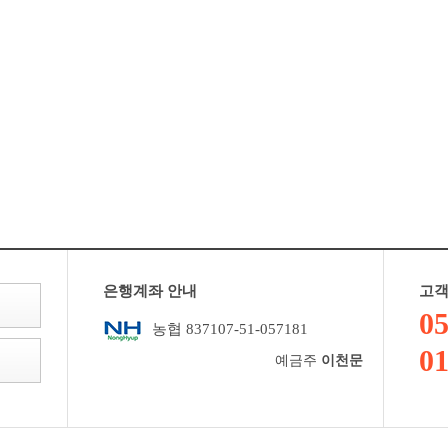
은행계좌 안내
고객
05
농협 837107-51-057181
01
예금주
이천문