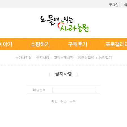
로그인
회
이야기
쇼핑하기
구매후기
포토갤러
농가사진첩
공지사항
고객님게시판
동영상앨범
농장일기
공지사항
[
]
비밀번호
확인
취소
목록