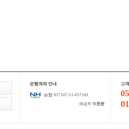
은행계좌 안내
고객
05
농협 837107-51-057181
01
예금주
이천문