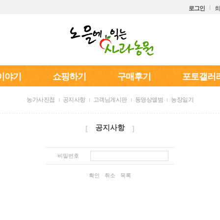
로그인
회
이야기
쇼핑하기
구매후기
포토갤러
농가사진첩
공지사항
고객님게시판
동영상앨범
농장일기
공지사항
[
]
비밀번호
확인
취소
목록