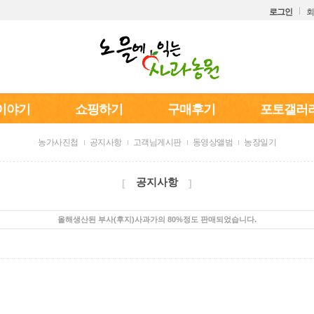
로그인
회
이야기
쇼핑하기
구매후기
포토갤러
농가사진첩
공지사항
고객님게시판
동영상앨범
농장일기
공지사항
[
]
올해생산된 부사(후지)사과가의 80%정도 판매되었습니다.