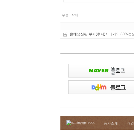
수정
삭제
올해생산된 부사(후지)사과가의 80%정
농가소개
개인