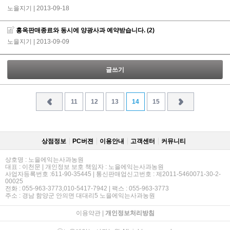
노을지기
| 2013-09-18
홍옥판매종료와 동시에 양광사과 예약받습니다.
(2)
노을지기
| 2013-09-09
글쓰기
11
12
13
14
15
상점정보
PC버젼
이용안내
고객센터
커뮤니티
상호명 : 노을에익는사과농원
대표 : 이천문 | 개인정보 보호 책임자 : 노을에익는사과농원
사업자등록번호 :611-90-35445 | 통신판매업신고번호 : 제2011-5460071-30-2-
00025
전화 : 055-963-3773,010-5417-7942 | 팩스 : 055-963-3773
주소 : 경남 함양군 안의면 대대리5 노을에익는사과농원
이용약관
|
개인정보처리방침